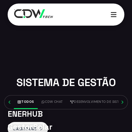
07:52
SISTEMA DE GESTÃO
TODOS
CDW CHAT
DESENVOLVIMENTO DE SISTEMAS
ENERHUB
GestorSolar
SAIBA MAIS