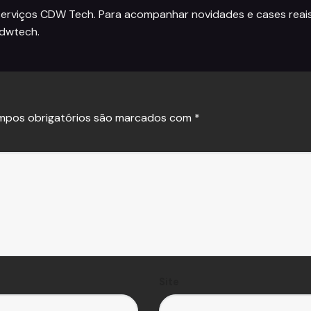
serviços CDW Tech
. Para acompanhar novidades e cases reai
cdwtech
.
mpos obrigatórios são marcados com
*
Site