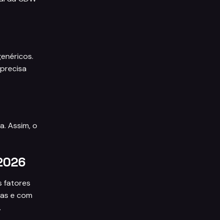
enéricos.
precisa
a. Assim, o
 2026
s fatores
das e com
.