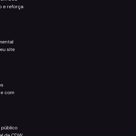
o e reforça
mental
eu site
os
e e com
 público
ial da CDW