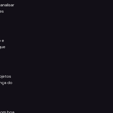
analisar
tes
o e
que
ojetos
ança do
 com boa