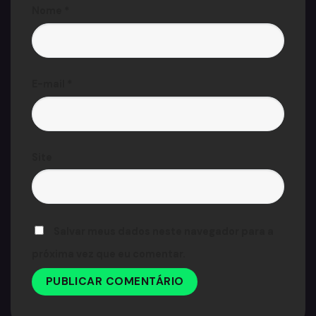
Nome
*
E-mail
*
Site
Salvar meus dados neste navegador para a
próxima vez que eu comentar.