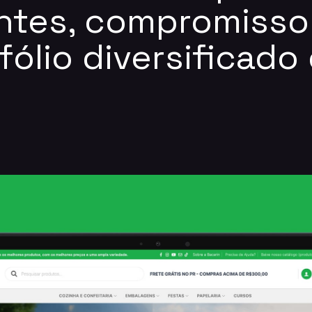
entes, compromisso
fólio diversificad
.