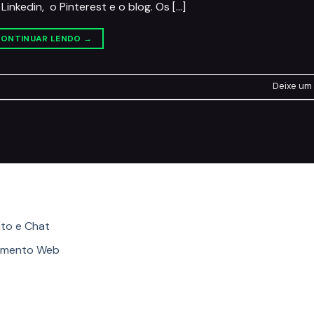
inkedin, o Pinterest e o blog. Os […]
ONTINUAR LENDO
→
Deixe um
ories
to e Chat
imento Web