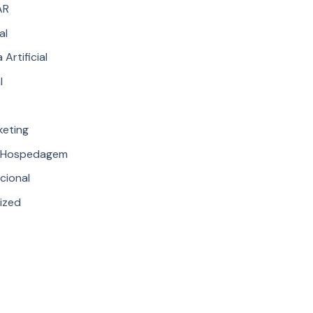
AR
al
 Artificial
l
keting
e Hospedagem
ucional
ized