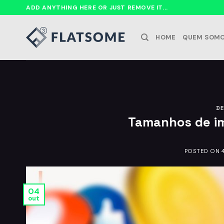
Ir
ADD ANYTHING HERE OR JUST REMOVE IT...
para
o
HOME
QUEM SOM
conteúdo
DE
Tamanhos de im
POSTED ON
04
out