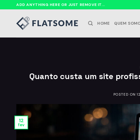
Ir
ADD ANYTHING HERE OR JUST REMOVE IT...
para
o
HOME
QUEM SOM
conteúdo
Quanto custa um site profis
POSTED ON
1
12
fev