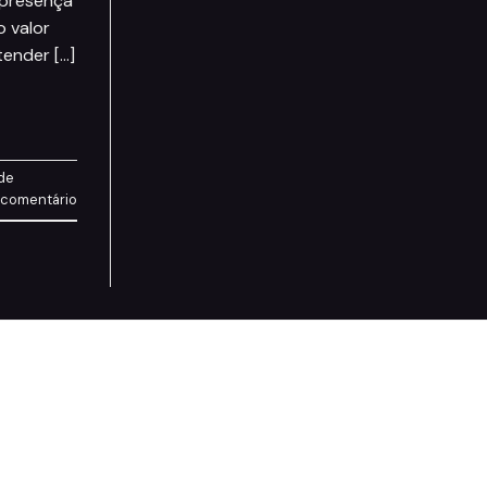
 presença
o valor
tender […]
de
 comentário