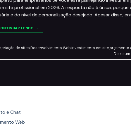
pleto para empresários Se você está planejando investir em
m site profissional em 2026. A resposta não é única, porque 
ria e do nível de personalização desejado. Apesar disso, en
ONTINUAR LENDO
→
e
,
criação de sites
,
Desenvolvimento Web
,
investimento em site
,
orçamento 
Deixe um
ories
to e Chat
imento Web