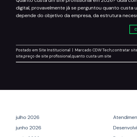
Quanto custa um site profissional em 2026? Guia com
digital, provavelmente já se perguntou quanto custa u
depende do objetivo da empresa, da estrutura necessá
C
Postado em
Site Institucional
|
Marcado
CDW Tech
,
contratar sit
site
,
preço de site profissional
,
quanto custa um site
Archives
Categ
julho 2026
Atendimen
junho 2026
Desenvolv