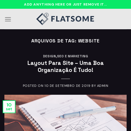
Ir
ADD ANYTHING HERE OR JUST REMOVE IT...
para
o
conteúdo
ARQUIVOS DE TAG:
WEBSITE
DESIGN
,
SEO E MARKETING
Layout Para Site – Uma Boa
Organização É Tudo!
POSTED ON
10 DE SETEMBRO DE 2019
BY
ADMIN
10
set