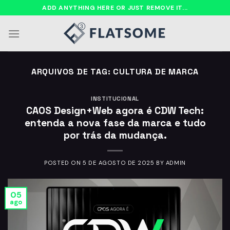
Ir
ADD ANYTHING HERE OR JUST REMOVE IT...
para
o
conteúdo
ARQUIVOS DE TAG:
CULTURA DE MARCA
INSTITUCIONAL
CAOS Design+Web agora é CDW Tech:
entenda a nova fase da marca e tudo
por trás da mudança.
POSTED ON
5 DE AGOSTO DE 2025
BY
ADMIN
05
ago