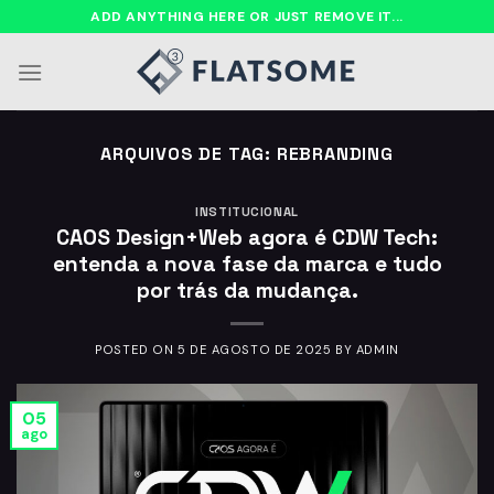
Ir
ADD ANYTHING HERE OR JUST REMOVE IT...
para
o
conteúdo
ARQUIVOS DE TAG:
REBRANDING
INSTITUCIONAL
CAOS Design+Web agora é CDW Tech:
entenda a nova fase da marca e tudo
por trás da mudança.
POSTED ON
5 DE AGOSTO DE 2025
BY
ADMIN
05
ago