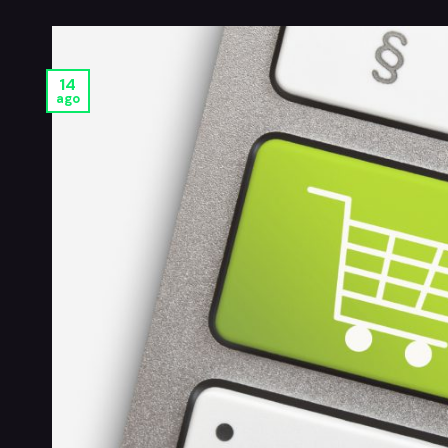
14
ago