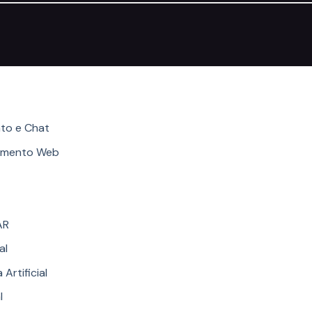
ories
to e Chat
imento Web
AR
al
 Artificial
l