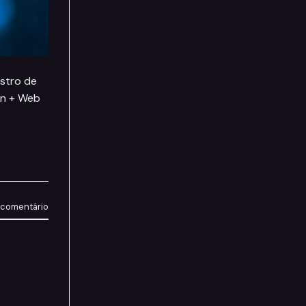
istro de
gn + Web
 comentário