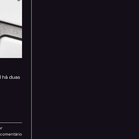
l há duas
pr
 comentário