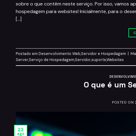
sobre o que contém neste serviço. Por isso, vamos a
hospedagem para websites! Inicialmente, para o dese
[…]
C
Postado em
Desenvolvimento Web
,
Servidor e Hospedagem
|
Ma
Server
,
Serviço de Hospedagem
,
Servidor
,
suporte
,
Websites
DESENVOLVIM
O que é um S
POSTED ON
23
ago