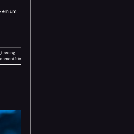
ço em um
m
,
Hosting
 comentário