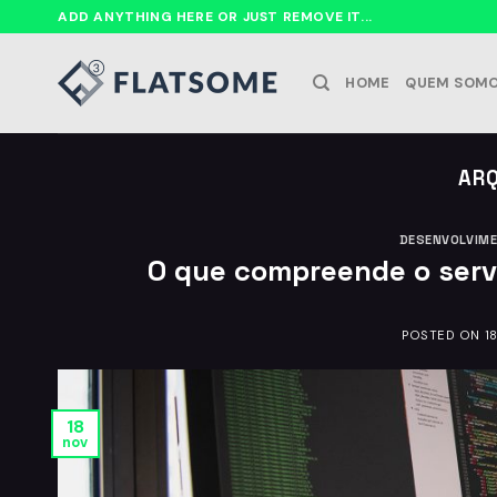
Ir
ADD ANYTHING HERE OR JUST REMOVE IT...
para
o
HOME
QUEM SOM
conteúdo
ARQ
DESENVOLVIM
O que compreende o serv
POSTED ON
1
18
nov