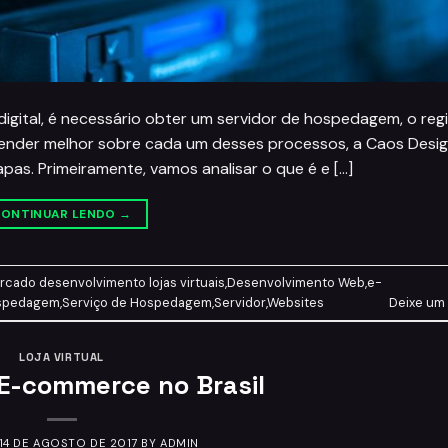
gital, é necessário obter um servidor de hospedagem, o reg
ntender melhor sobre cada um desses processos, a Caos Desi
as. Primeiramente, vamos analisar o que é e […]
ONTINUAR LENDO
→
rcado
desenvolvimento lojas virtuais
,
Desenvolvimento Web
,
e-
ospedagem
,
Serviço de Hospedagem
,
Servidor
,
Websites
Deixe um
LOJA VIRTUAL
 E-commerce no Brasil
14 DE AGOSTO DE 2017
BY
ADMIN