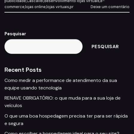
publicidade
,
Cascavel
,
desenvolvimento lojas virtuais
,
e-
commerce
,
lojas online
,
lojas virtuais
,
pr
Deixe um comentário
Pesquisar
PESQUISAR
Recent Posts
Como medir a performance de atendimento da sua
equipe usando tecnologia
RENAVE OBRIGATÓRIO: o que muda para a sua loja de
veículos
O que uma boa hospedagem precisa ter para ser rápida
e segura
Como escolher a hospedagem ideal para o seu site?